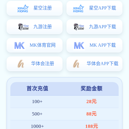
01. 初创定位
168体育官网起源于对体育精神与数字技术的
热爱，早期平台聚焦于赛事数据与直播服务，
并率先实现多赛程同步与智能提醒功能，赢得
众多球迷的信任。