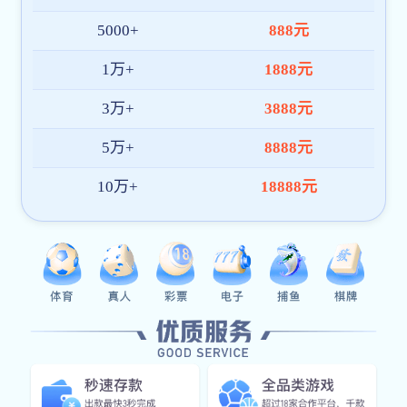
02. 服务升级
随着168体育·(中国)官方网站需求增长，平台
陆续上线直播回放、数据分析、比分预测等功
能，同时支持APP与网页双端操作，带来更快
更稳的观赛体验。
03. 国际拓展
目前168体育官网已在东南亚、欧美等区域建
立本地化团队，推动技术与服务全球落地，打
造具有国际竞争力的赛事平台品牌。