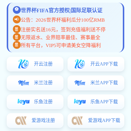
手机App
网页版
关于168体育官网
168体育官网是一家融合科技创新与全球视野的体育赛事服
务平台，致力于为用户提供高效、可信赖的互动观赛体验。
从数据同步到高清直播、从终端兼容到多语言支持，我们不
断突破技术边界，构建智能化、低延迟、高稳定的服务体
系。 每一次点击，都体现我们对用户体验的专注与专业。