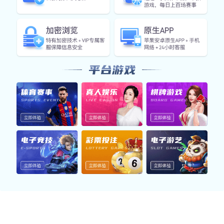
多样赛事服务
覆盖五大热门体育领域，168体育官网 为您提供一站式观赛
与数据支持服务
体育赛事
集成全球赛事如英超、NBA、网球大满贯等内容，支持实