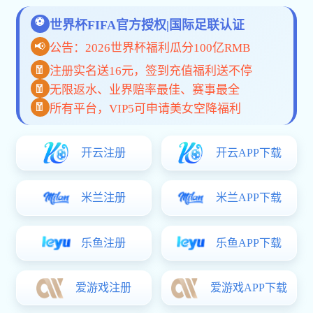
手机App
网页版
穆里尼奥计划将本菲卡教练团
队引入皇马以提升球队实力
2026-07-09 03:44
85 次阅读
首页
/
体育报道