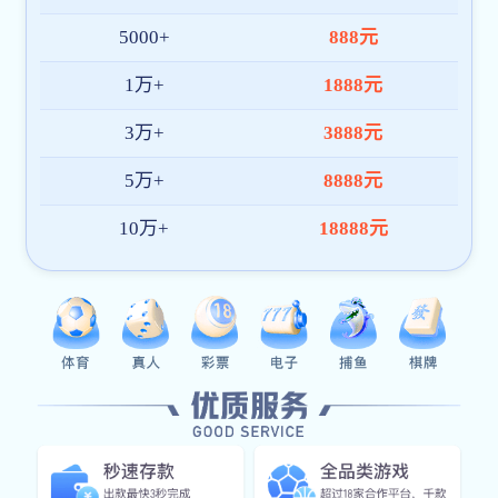
丰富的执教经验和独特的战术理念。他们强调攻防平
衡，注重整体配合，这种风格与现代足球的发展趋势
相契合。通过高压逼抢和快速反击，他们能够有效控
制比赛节奏，给对手施加巨大压力。
此外，本菲卡的教练团队还非常注重年轻球员的培养
和使用。他们善于挖掘新秀，并为他们提供足够的发
展空间。在这样的体系下，球队不仅能取得胜利，还
能不断输送优秀球员，为俱乐部长远发展打下基础。
因此，引入这样一支具备先进理念和成功经验的教练
团队，将有助于皇马在技战术层面实现质变，从而提
升球队在国内外赛场上的竞争力。
2、穆里尼奥与本菲卡合作潜力